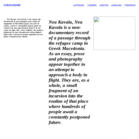
Frederico Martinho
+ arquitectura
+ comissões
+ instagram
+ revista osso
+
pathos bravos
→
Nea Kavala, Nea Kavala
é um registo não
Nea Kavala, Nea
documental de uma passagem pelo campo de
refugiados na Macedónia grega. Em jeito de
ensaio, a prosa e a fotografia surgem juntos na
Kavala
is a non-
tentativa de uma aproximação possível de um
corpo em fuga. São, como conjunto, um pequeno
documentary record
fragmento de uma incursão pela rotina daquele
lugar onde centenas de pessoas aguardam por um
of a passage through
futuro constantemente adiado.
the refugee camp in
Greek Macedonia.
As an essay, prose
and photography
appear together in
an attempt to
approach a body in
flight. They are, as a
whole, a small
fragment of an
incursion into the
routine of that place
where hundreds of
people await a
constantly postponed
future.